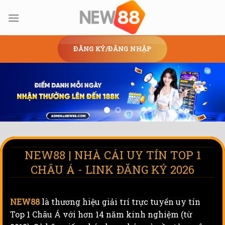
Skip
to
content
ĐĂNG KÝ/ĐĂNG NHẬP
NEW88 | NHÀ CÁI UY TÍN TOP 1
CHÂU Á - LINK ĐĂNG KÝ 2026
NEW88
là thương hiệu giải trí trực tuyến uy tín
Top 1 Châu Á với hơn 14 năm kinh nghiệm (từ