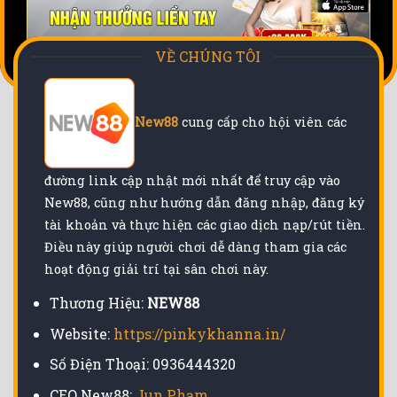
VỀ CHÚNG TÔI
New88
cung cấp cho hội viên các
đường link cập nhật mới nhất để truy cập vào
New88, cũng như hướng dẫn đăng nhập, đăng ký
tài khoản và thực hiện các giao dịch nạp/rút tiền.
Điều này giúp người chơi dễ dàng tham gia các
hoạt động giải trí tại sân chơi này.
Thương Hiệu:
NEW88
Website:
https://pinkykhanna.in/
Số Điện Thoại: 0936444320
CEO New88:
Jun Phạm