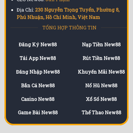
Địa Chỉ:
230 Nguyễn Trọng Tuyển, Phường 8,
Phú Nhuận, Hồ Chí Minh, Việt Nam
TỔNG HỢP THÔNG TIN
Đăng Ký New88
Nạp Tiền New88
Tải App New88
Rút Tiền New88
Đăng Nhập New88
Khuyến Mãi New88
Bắn Cá New88
Nổ Hũ New88
Casino New88
Xổ Số New88
Game Bài New88
Thể Thao New88