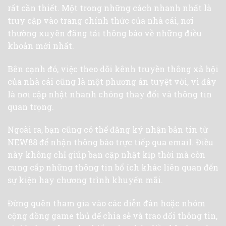
rất cần thiết. Một trong những cách nhanh nhất là
truy cập vào trang chính thức của nhà cái, nơi
thường xuyên đăng tải thông báo về những điều
khoản mới nhất.
Bên cạnh đó, việc theo dõi kênh truyền thông xã hội
của nhà cái cũng là một phương án tuyệt vời, vì đây
là nơi cập nhật nhanh chóng thay đổi và thông tin
quan trọng.
Ngoài ra, bạn cũng có thể đăng ký nhận bản tin từ
NEW88 để nhận thông báo trực tiếp qua email. Điều
này không chỉ giúp bạn cập nhật kịp thời mà còn
cung cấp những thông tin bổ ích khác liên quan đến
sự kiện hay chương trình khuyến mãi.
Đừng quên tham gia vào các diễn đàn hoặc nhóm
cộng đồng game thủ để chia sẻ và trao đổi thông tin,