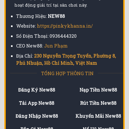
hoạt động giải trí tại sân chơi này.
Thương Hiệu:
NEW88
Website:
https://pinkykhanna.in/
Số Điện Thoại: 0936444320
CEO New88:
Jun Phạm
Địa Chỉ:
230 Nguyễn Trọng Tuyển, Phường 8,
Phú Nhuận, Hồ Chí Minh, Việt Nam
TỔNG HỢP THÔNG TIN
Đăng Ký New88
Nạp Tiền New88
Tải App New88
Rút Tiền New88
Đăng Nhập New88
Khuyến Mãi New88