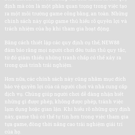
định mà còn là một phần quan trọng trong việc tạo
ra một môi trường game công bằng, an toàn. Những
chính sách này giúp game thủ hiểu rõ quyền lợi và
trách nhiệm của họ khi tham gia hoạt động.
Bằng cách thiết lập các quy định cụ thể, NEW88
đảm bảo rằng mọi người chơi đều tuân thủ quy tắc,
từ đó giảm thiểu những tranh chấp có thể xảy ra
trong quá trình trải nghiệm.
Hơn nữa, các chính sách này cũng nhằm mục đích
bảo vệ quyền lợi của cả người chơi và nhà cung cấp
dịch vụ. Chúng giúp người chơi dễ dàng nhận biết
những gì được phép, không được phép, tránh việc
lạm dụng hoặc gian lận. Khi hiểu rõ những quy định
này, game thủ có thể tự tin hơn trong việc tham gia
tựa game, đồng thời nâng cao trải nghiệm giải trí
của họ.