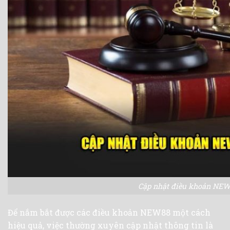
Cập nhật điều khoản NEW
Để nắm bắt được các điều khoản NEW88 một cách
hiệu quả, việc thường xuyên cập nhật thông tin là