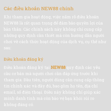
Các điều khoản NEW88 chính
Khi tham gia hoạt động, việc nắm rõ điều khoản
NEW88 là rất quan trọng để đảm bảo quyền lợi của
bản thân. Các chính sách này không chỉ cung cấp
những quy định cần thiết mà còn hướng dẫn người
chơi về cách thức hoạt động của dịch vụ, cụ thể như
sau:
Điều khoản đăng ký
Điều khoản đăng ký tại
NEW88
quy định các yêu
cầu cơ bản mà người chơi cần đáp ứng trước khi
tham gia. Đầu tiên, người dùng cần cung cấp thông
tin chính xác và đầy đủ, bao gồm họ tên, địa chỉ
email, số điện thoại. Điều này không chỉ giúp xác
minh danh tính mà còn bảo vệ bạn khỏi rủi ro
không đáng có.