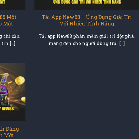
88 Một
Tải App New88 – Ứng Dụng Giải Trí
o Mật
Với Nhiều Tính Năng
 chỉ cần
Tải app New88 phần mềm giải trí đột phá,
in [...]
mang đến cho người dùng trải [...]
nh Đăng
n Mới