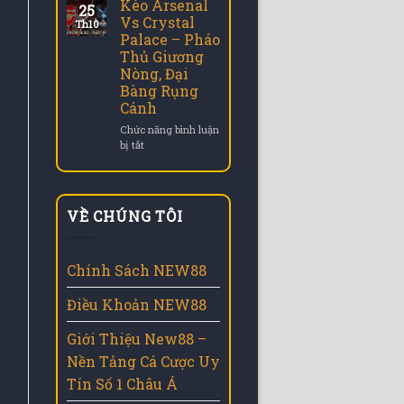
Kèo Arsenal
Giới
25
Rồng
Vs Crystal
Lô
Th10
Hổ
Palace – Pháo
Đề
–
Thủ Giương
Hành
Nòng, Đại
Trình
Bàng Rụng
Làm
Cánh
Chủ
Trò
Chức năng bình luận
Chơi
ở
bị tắt
Tốc
Kèo
Độ
Arsenal
Cao
Vs
Của
Crystal
VỀ CHÚNG TÔI
Casino
Palace
New88
–
Pháo
Thủ
Chính Sách NEW88
Giương
Nòng,
Điều Khoản NEW88
Đại
Bàng
Giới Thiệu New88 –
Rụng
Cánh
Nền Tảng Cá Cược Uy
Tín Số 1 Châu Á