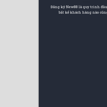
Đăng ký New88 là quy trình đầu
bất kể khách hàng nào cũng [