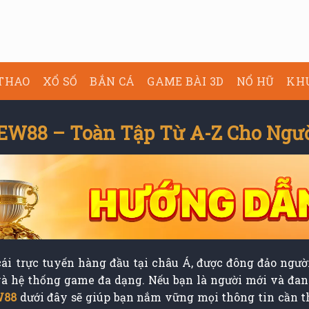
THAO
XỔ SỐ
BẮN CÁ
GAME BÀI 3D
NỔ HŨ
KH
W88 – Toàn Tập Từ A-Z Cho Ngườ
ái trực tuyến hàng đầu tại châu Á, được đông đảo người
à hệ thống game đa dạng. Nếu bạn là người mới và đan
W88
dưới đây sẽ giúp bạn nắm vững mọi thông tin cần th