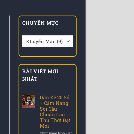
CHUYÊN MỤC
Chuyên
Mục
BÀI VIẾT MỚI
NHẤT
Dàn Đề 20 Số
11
– Cẩm Nang
Th12
Soi Cầu
Chuẩn Cao
Thủ Thời Đại
Mới
Chức năng bình luận