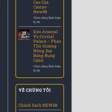
Cao Của
Tượng
Casino
“Im
New88
Hơi
Lặng
Chức năng bình luận
Tiếng”
ở
bị tắt
Trong
Cách
Thế
Chơi
Kèo Arsenal
Giới
25
Rồng
Vs Crystal
Lô
Th10
Hổ
Palace – Pháo
Đề
–
Thủ Giương
Hành
Nòng, Đại
Trình
Bàng Rụng
Làm
Cánh
Chủ
Trò
Chức năng bình luận
Chơi
ở
bị tắt
Tốc
Kèo
Độ
Arsenal
Cao
Vs
Của
Crystal
VỀ CHÚNG TÔI
Casino
Palace
New88
–
Pháo
Thủ
Chính Sách NEW88
Giương