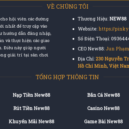
VỀ CHÚNG TÔI
Thương Hiệu:
NEW88
 cho hội viên các đường
i nhất để truy cập vào
Website:
https://pink
ư hướng dẫn đăng nhập,
Số Điện Thoại: 093644
n và thực hiện các giao
n. Điều này giúp người
CEO New88:
Jun Phạ
ng giải trí tại sân chơi
Địa Chỉ:
230 Nguyễn Tr
Hồ Chí Minh, Việt Na
TỔNG HỢP THÔNG TIN
Nạp Tiền New88
Bắn Cá New88
Rút Tiền New88
Casino New88
Khuyến Mãi New88
Game Bài New88