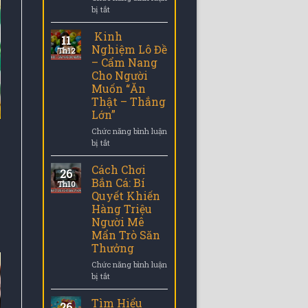
ở
bị tắt
Dàn
Đề
Kinh
11
20
Nghiệm Lô Đề
Th12
Số
– Cẩm Nang
–
Cho Người
Cẩm
Muốn “Ăn
Nang
Thật – Thắng
Soi
Lớn”
Cầu
Chuẩn
Chức năng bình luận
Cao
ở
bị tắt
Thủ
Kinh
Thời
Nghiệm
Cách Chơi
26
Đại
Lô
Bắn Cá: Bí
Th10
Mới
Đề
Quyết Khiến
–
Hàng Triệu
Cẩm
Người Mê
Nang
Mẩn Trò Săn
Cho
Thưởng
Người
Muốn
Chức năng bình luận
“Ăn
ở
bị tắt
Thật
Cách
–
Chơi
Tìm Hiểu
26
Thắng