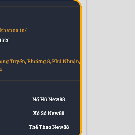
ykhanna.in/
4320
m
ọng Tuyển, Phường 8, Phú Nhuận,
m
Nổ Hũ New88
Xổ Số New88
Thể Thao New88