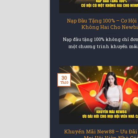
Nạp Đầu Tặng 100% – Cơ Hội
Không Hai Cho Newbi
Nạp đầu tặng 100% không chỉ đơn
một chương trình khuyến mãi, m
30
Th10
Khuyến Mãi New88 – Ưu Đãi
Mọi Hội Viên Nhà Cá