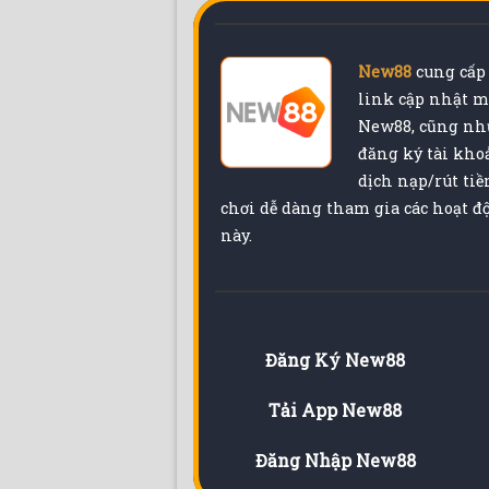
New88
cung cấp
link cập nhật mớ
New88, cũng nh
đăng ký tài khoả
dịch nạp/rút tiề
chơi dễ dàng tham gia các hoạt độ
này.
Đăng Ký New88
Tải App New88
Đăng Nhập New88