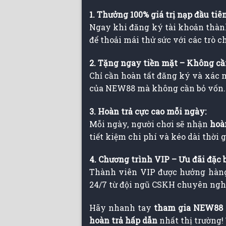
1. Thưởng 100% giá trị nạp đầu tiên
Ngay khi đăng ký tài khoản thàn
để thoải mái thử sức với các trò ch
2. Tặng ngay tiền mặt – Không cầ
Chỉ cần hoàn tất đăng ký và xác
của NEW88 mà không cần bỏ vốn.
3. Hoàn trả cực cao mỗi ngày:
Mỗi ngày, người chơi sẽ nhận
hoà
tiết kiệm chi phí và kéo dài thời g
4. Chương trình VIP – Ưu đãi đặc b
Thành viên VIP được hưởng hàng l
24/7 từ đội ngũ CSKH chuyên ngh
Hãy nhanh tay
tham gia NEW88
hoàn trả hấp dẫn
nhất thị trường!