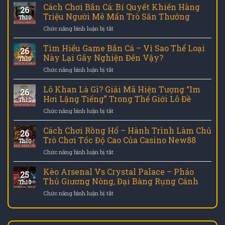
Nghiệm
Cách Chơi Bắn Cá: Bí Quyết Khiến Hàng
Nang
26
Lô
Soi
Triệu Người Mê Mẩn Trò Săn Thưởng
Th10
Đề
Cầu
ở
Chức năng bình luận bị tắt
–
Chuẩn
Cách
Cẩm
Cao
Chơi
Tìm Hiểu Game Bắn Cá – Vì Sao Thể Loại
Nang
Thủ
26
Bắn
Cho
Này Lại Gây Nghiện Đến Vậy?
Thời
Th10
Cá:
Người
Đại
ở
Chức năng bình luận bị tắt
Bí
Muốn
Mới
Tìm
Quyết
“Ăn
Hiểu
Lô Khan Là Gì? Giải Mã Hiện Tượng “Im
Khiến
Thật
26
Game
Hàng
Hơi Lặng Tiếng” Trong Thế Giới Lô Đề
–
Th10
Bắn
Triệu
Thắng
ở
Chức năng bình luận bị tắt
Cá
Người
Lớn”
Lô
–
Mê
Khan
Cách Chơi Rồng Hổ – Hành Trình Làm Chủ
Vì
Mẩn
26
Là
Sao
Trò Chơi Tốc Độ Cao Của Casino New88
Trò
Th10
Gì?
Thể
Săn
ở
Chức năng bình luận bị tắt
Giải
Loại
Thưởng
Cách
Mã
Này
Chơi
Kèo Arsenal Vs Crystal Palace – Pháo
Hiện
Lại
25
Rồng
Tượng
Thủ Giương Nòng, Đại Bàng Rụng Cánh
Gây
Th10
Hổ
“Im
Nghiện
ở
Chức năng bình luận bị tắt
–
Hơi
Đến
Kèo
Hành
Lặng
Vậy?
Arsenal
Trình
Tiếng”
Vs
Làm
Trong