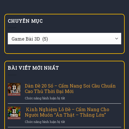
CHUYÊN MỤC
Chuyên
Mục
BÀI VIẾT MỚI NHẤT
Dàn Đề 20 Số – Cẩm Nang Soi Cầu Chuẩn
11
Cao Thủ Thời Đại Mới
Th12
ở
Chức năng bình luận bị tắt
Dàn
Đề
Kinh Nghiệm Lô Đề – Cẩm Nang Cho
11
20
Người Muốn “Ăn Thật – Thắng Lớn”
Th12
Số
ở
Chức năng bình luận bị tắt
–
Kinh
Cẩm