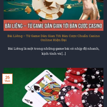
Bài Liêng – Từ Game Dân Gian Tới Bàn Cược Chuẩn Casino
Online Hiện Đại
Bài Liêng là một trong những game bài có nhịp độ nhanh,
kịch tính và [...]
26
Th11