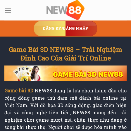
Skip
to
content
ĐĂNG KÝ/ĐĂNG NHẬP
Game Bài 3D NEW88 – Trải Nghiệm
Đỉnh Cao Của Giải Trí Online
Game bài 3D
NEW88 đang là lựa chọn hàng đầu cho
cộng đồng game thủ đam mê đánh bài online tại
Việt Nam. Với đồ họa 3D sống động, giao diện hiện
đại và công nghệ tiên tiến, NEW88 mang đến trải
nghiệm chơi game mượt mà, chân thực như đang ở
sòng bài thực thụ. Người chơi sẽ được hòa mình vào