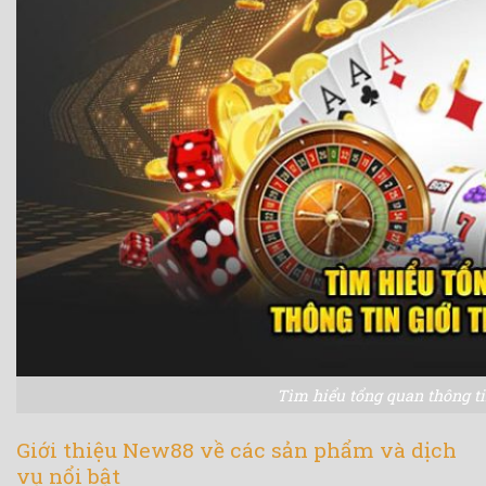
Tìm hiểu tổng quan thông ti
Giới thiệu New88 về các sản phẩm và dịch
vụ nổi bật