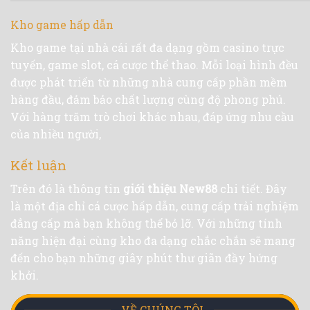
Kho game hấp dẫn
Kho game tại nhà cái rất đa dạng gồm casino trực
tuyến, game slot, cá cược thể thao. Mỗi loại hình đều
được phát triển từ những nhà cung cấp phần mềm
hàng đầu, đảm bảo chất lượng cùng độ phong phú.
Với hàng trăm trò chơi khác nhau, đáp ứng nhu cầu
của nhiều người,
Kết luận
Trên đó là thông tin
giới thiệu New88
chi tiết. Đây
là một địa chỉ cá cược hấp dẫn, cung cấp trải nghiệm
đẳng cấp mà bạn không thể bỏ lỡ. Với những tính
năng hiện đại cùng kho đa dạng chắc chắn sẽ mang
đến cho bạn những giây phút thư giãn đầy hứng
khởi.
VỀ CHÚNG TÔI