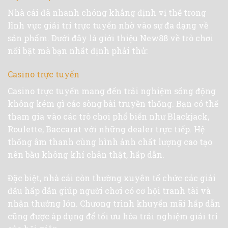
Nhà cái đã nhanh chóng khẳng định vị thế trong
lĩnh vực giải trí trực tuyến nhờ vào sự đa dạng về
sản phẩm. Dưới đây là giới thiệu New88 về trò chơi
nổi bật mà bạn nhất định phải thử:
Casino trực tuyến
Casino trực tuyến mang đến trải nghiệm sống động
không kém gì các sòng bài truyền thống. Bạn có thể
tham gia vào các trò chơi phổ biến như Blackjack,
Roulette, Baccarat với những dealer trực tiếp. Hệ
thống âm thanh cùng hình ảnh chất lượng cao tạo
nên bầu không khí chân thật, hấp dẫn.
Đặc biệt, nhà cái còn thường xuyên tổ chức các giải
đấu hấp dẫn giúp người chơi có cơ hội tranh tài và
nhận thưởng lớn. Chương trình khuyến mãi hấp dẫn
cũng được áp dụng để tối ưu hóa trải nghiệm giải trí