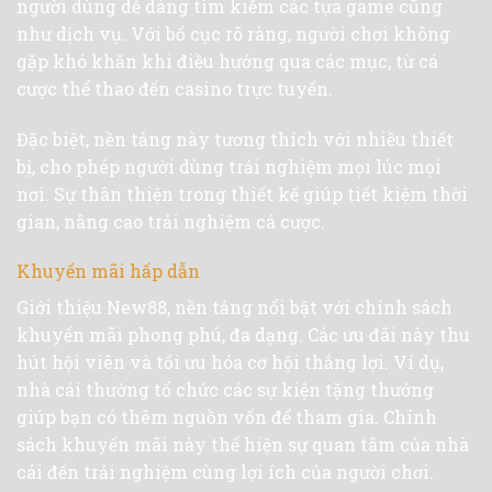
người dùng dễ dàng tìm kiếm các tựa game cũng
như dịch vụ. Với bố cục rõ ràng, người chơi không
gặp khó khăn khi điều hướng qua các mục, từ cá
cược thể thao đến casino trực tuyến.
Đặc biệt, nền tảng này tương thích với nhiều thiết
bị, cho phép người dùng trải nghiệm mọi lúc mọi
nơi. Sự thân thiện trong thiết kế giúp tiết kiệm thời
gian, nâng cao trải nghiệm cá cược.
Khuyến mãi hấp dẫn
Giới thiệu New88, nền tảng nổi bật với chính sách
khuyến mãi phong phú, đa dạng. Các ưu đãi này thu
hút hội viên và tối ưu hóa cơ hội thắng lợi. Ví dụ,
nhà cái thường tổ chức các sự kiện tặng thưởng
giúp bạn có thêm nguồn vốn để tham gia. Chính
sách khuyến mãi này thể hiện sự quan tâm của nhà
cái đến trải nghiệm cùng lợi ích của người chơi.