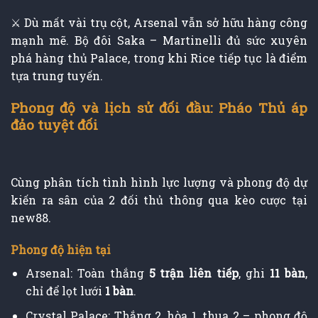
⚔️ Dù mất vài trụ cột, Arsenal vẫn sở hữu hàng công
mạnh mẽ. Bộ đôi Saka – Martinelli đủ sức xuyên
phá hàng thủ Palace, trong khi Rice tiếp tục là điểm
tựa trung tuyến.
Phong độ và lịch sử đối đầu: Pháo Thủ áp
đảo tuyệt đối
Cùng phân tích tình hình lực lượng và phong độ dự
kiến ra sân của 2 đối thủ thông qua kèo cược tại
new88.
Phong độ hiện tại
Arsenal: Toàn thắng
5 trận liên tiếp
, ghi
11 bàn
,
chỉ để lọt lưới
1 bàn
.
Crystal Palace: Thắng 2, hòa 1, thua 2 – phong độ