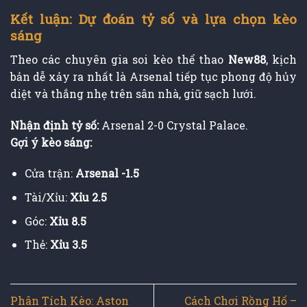
Kết luận: Dự đoán tỷ số và lựa chọn kèo
sáng
Theo các chuyên gia soi kèo thể thao
New88
, kịch
bản dễ xảy ra nhất là Arsenal tiếp tục phong độ hủy
diệt và thắng nhẹ trên sân nhà, giữ sạch lưới.
Nhận định tỷ số:
Arsenal 2-0 Crystal Palace.
Gợi ý kèo sáng:
Cửa trận:
Arsenal -1.5
Tài/Xỉu:
Xỉu 2.5
Góc:
Xỉu 8.5
Thẻ:
Xỉu 3.5
Phân Tích Kèo: Aston
Cách Chơi Rồng Hổ –