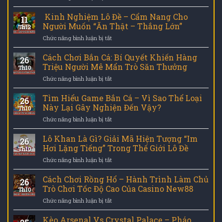
Dàn
Đề
Kinh Nghiệm Lô Đề – Cẩm Nang Cho
11
20
Người Muốn “Ăn Thật – Thắng Lớn”
Th12
Số
ở
Chức năng bình luận bị tắt
–
Kinh
Cẩm
Nghiệm
Cách Chơi Bắn Cá: Bí Quyết Khiến Hàng
Nang
26
Lô
Soi
Triệu Người Mê Mẩn Trò Săn Thưởng
Th10
Đề
Cầu
ở
Chức năng bình luận bị tắt
–
Chuẩn
Cách
Cẩm
Cao
Chơi
Tìm Hiểu Game Bắn Cá – Vì Sao Thể Loại
Nang
Thủ
26
Bắn
Cho
Này Lại Gây Nghiện Đến Vậy?
Thời
Th10
Cá:
Người
Đại
ở
Chức năng bình luận bị tắt
Bí
Muốn
Mới
Tìm
Quyết
“Ăn
Hiểu
Lô Khan Là Gì? Giải Mã Hiện Tượng “Im
Khiến
Thật
26
Game
Hàng
Hơi Lặng Tiếng” Trong Thế Giới Lô Đề
–
Th10
Bắn
Triệu
Thắng
ở
Chức năng bình luận bị tắt
Cá
Người
Lớn”
Lô
–
Mê
Khan
Cách Chơi Rồng Hổ – Hành Trình Làm Chủ
Vì
Mẩn
26
Là
Sao
Trò Chơi Tốc Độ Cao Của Casino New88
Trò
Th10
Gì?
Thể
Săn
ở
Chức năng bình luận bị tắt
Giải
Loại
Thưởng
Cách
Mã
Này
Chơi
Kèo Arsenal Vs Crystal Palace – Pháo
Hiện
Lại