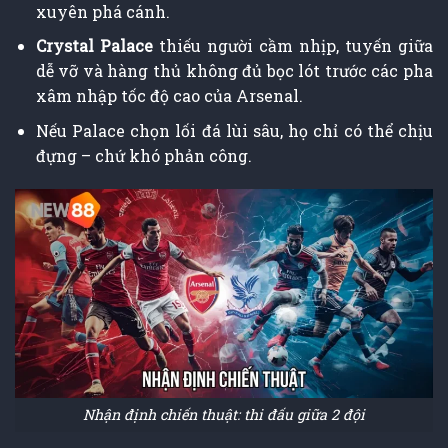
xuyên phá cánh.
Crystal Palace
thiếu người cầm nhịp, tuyến giữa
dễ vỡ và hàng thủ không đủ bọc lót trước các pha
xâm nhập tốc độ cao của Arsenal.
Nếu Palace chọn lối đá lùi sâu, họ chỉ có thể chịu
đựng – chứ khó phản công.
Nhận định chiến thuật: thi đấu giữa 2 đội