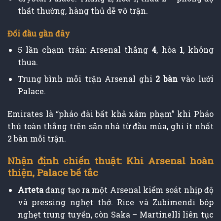
thất thường, hàng thủ dễ vỡ trận.
Đối đầu gần đây
5 lần chạm trán: Arsenal thắng
4
, hòa
1
, không
thua.
Trung bình mỗi trận Arsenal ghi
2 bàn
vào lưới
Palace.
Emirates là “pháo đài bất khả xâm phạm” khi Pháo
thủ toàn thắng trên sân nhà từ đầu mùa, ghi ít nhất
2 bàn mỗi trận.
Nhận định chiến thuật: Khi Arsenal hoàn
thiện, Palace bế tắc
Arteta
đang tạo ra một Arsenal kiểm soát nhịp độ
và pressing nghẹt thở. Rice và Zubimendi bóp
nghẹt trung tuyến, còn Saka – Martinelli liên tục