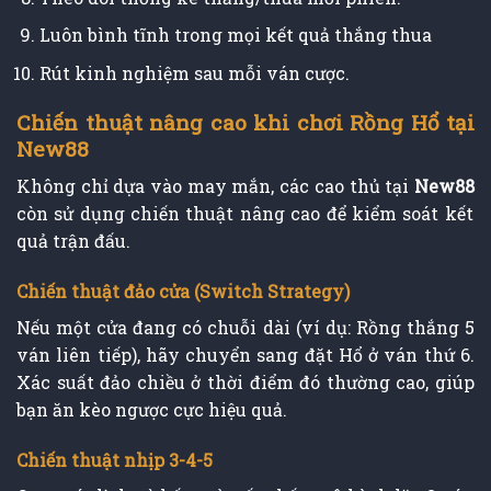
Luôn bình tĩnh trong mọi kết quả thắng thua
Rút kinh nghiệm sau mỗi ván cược.
Chiến thuật nâng cao khi chơi Rồng Hổ tại
New88
Không chỉ dựa vào may mắn, các cao thủ tại
New88
còn sử dụng chiến thuật nâng cao để kiểm soát kết
quả trận đấu.
Chiến thuật đảo cửa (Switch Strategy)
Nếu một cửa đang có chuỗi dài (ví dụ: Rồng thắng 5
ván liên tiếp), hãy chuyển sang đặt Hổ ở ván thứ 6.
Xác suất đảo chiều ở thời điểm đó thường cao, giúp
bạn ăn kèo ngược cực hiệu quả.
Chiến thuật nhịp 3-4-5