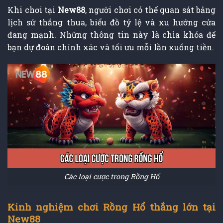
Khi chơi tại
New88
, người chơi có thể quan sát bảng
lịch sử thắng thua, biểu đồ tỷ lệ và xu hướng cửa
đang mạnh. Những thông tin này là chìa khóa để
bạn dự đoán chính xác và tối ưu mỗi lần xuống tiền.
Các loại cược trong Rồng Hổ
Kinh nghiệm chơi Rồng Hổ thắng lớn tại
New88