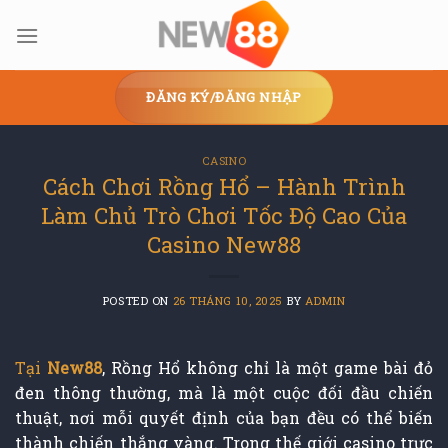
Skip
to
content
ĐĂNG KÝ/ĐĂNG NHẬP
CASINO
Cách Chơi Rồng Hổ – Hành Trình
Làm Chủ Trò Chơi Tốc Độ Cao Của
Casino New88
POSTED ON
26 THÁNG 10, 2025
BY
ADMIN
Tại
New88
, Rồng Hổ không chỉ là một game bài đỏ
đen thông thường, mà là một cuộc đối đầu chiến
thuật, nơi mỗi quyết định của bạn đều có thể biến
thành chiến thắng vàng. Trong thế giới casino trực