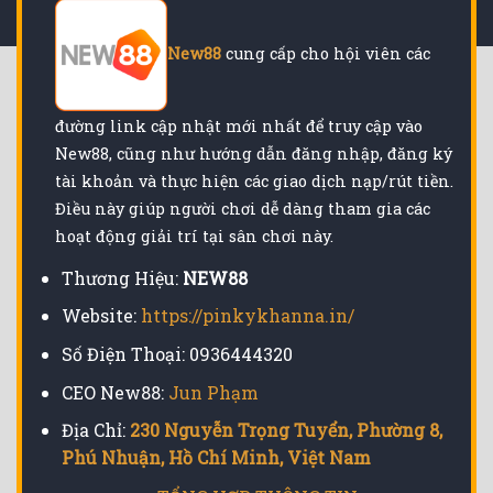
New88
cung cấp cho hội viên các
đường link cập nhật mới nhất để truy cập vào
New88, cũng như hướng dẫn đăng nhập, đăng ký
tài khoản và thực hiện các giao dịch nạp/rút tiền.
Điều này giúp người chơi dễ dàng tham gia các
hoạt động giải trí tại sân chơi này.
Thương Hiệu:
NEW88
Website:
https://pinkykhanna.in/
Số Điện Thoại: 0936444320
CEO New88:
Jun Phạm
Địa Chỉ:
230 Nguyễn Trọng Tuyển, Phường 8,
Phú Nhuận, Hồ Chí Minh, Việt Nam