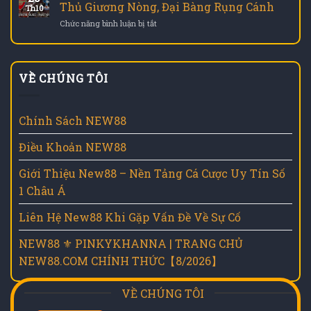
Rồng
Tượng
Thủ Giương Nòng, Đại Bàng Rụng Cánh
Gây
Th10
Hổ
“Im
Nghiện
ở
Chức năng bình luận bị tắt
–
Hơi
Đến
Kèo
Hành
Lặng
Vậy?
Arsenal
Trình
Tiếng”
Vs
Làm
Trong
Crystal
Chủ
Thế
VỀ CHÚNG TÔI
Palace
Trò
Giới
–
Chơi
Lô
Pháo
Tốc
Đề
Thủ
Chính Sách NEW88
Độ
Giương
Cao
Nòng,
Của
Điều Khoản NEW88
Đại
Casino
Bàng
New88
Giới Thiệu New88 – Nền Tảng Cá Cược Uy Tín Số
Rụng
Cánh
1 Châu Á
Liên Hệ New88 Khi Gặp Vấn Đề Về Sự Cố
NEW88 ⚜️ PINKYKHANNA | TRANG CHỦ
NEW88.COM CHÍNH THỨC【8/2026】
VỀ CHÚNG TÔI