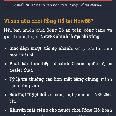
Chiến thuật nâng cao khi chơi Rồng Hổ tại New88
Vì sao nên chơi Rồng Hổ tại New88?
Nếu bạn muốn chơi Rồng Hổ an toàn, công bằng và
giàu trải nghiệm,
New88 chính là địa chỉ vàng
.
Giao diện mượt, tốc độ nhanh
, xử lý tức thì trên
mọi thiết bị.
Phát bài trực tiếp từ sảnh Casino quốc tế
, có
dealer thật.
Tỷ lệ trả thưởng cao hơn mặt bằng chung
, minh
bạch từng ván.
Bảo mật tuyệt đối
với công nghệ mã hóa AES 256-
bit.
Khuyến mãi riêng cho người chơi Rồng Hổ:
hoàn