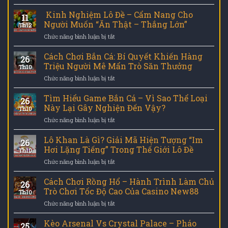
Dàn
Đề
Kinh Nghiệm Lô Đề – Cẩm Nang Cho
11
20
Người Muốn “Ăn Thật – Thắng Lớn”
Th12
Số
ở
Chức năng bình luận bị tắt
–
Kinh
Cẩm
Nghiệm
Cách Chơi Bắn Cá: Bí Quyết Khiến Hàng
Nang
26
Lô
Soi
Triệu Người Mê Mẩn Trò Săn Thưởng
Th10
Đề
Cầu
ở
Chức năng bình luận bị tắt
–
Chuẩn
Cách
Cẩm
Cao
Chơi
Tìm Hiểu Game Bắn Cá – Vì Sao Thể Loại
Nang
Thủ
26
Bắn
Cho
Này Lại Gây Nghiện Đến Vậy?
Thời
Th10
Cá:
Người
Đại
ở
Chức năng bình luận bị tắt
Bí
Muốn
Mới
Tìm
Quyết
“Ăn
Hiểu
Lô Khan Là Gì? Giải Mã Hiện Tượng “Im
Khiến
Thật
26
Game
Hàng
Hơi Lặng Tiếng” Trong Thế Giới Lô Đề
–
Th10
Bắn
Triệu
Thắng
ở
Chức năng bình luận bị tắt
Cá
Người
Lớn”
Lô
–
Mê
Khan
Cách Chơi Rồng Hổ – Hành Trình Làm Chủ
Vì
Mẩn
26
Là
Sao
Trò Chơi Tốc Độ Cao Của Casino New88
Trò
Th10
Gì?
Thể
Săn
ở
Chức năng bình luận bị tắt
Giải
Loại
Thưởng
Cách
Mã
Này
Chơi
Kèo Arsenal Vs Crystal Palace – Pháo
Hiện
Lại
25