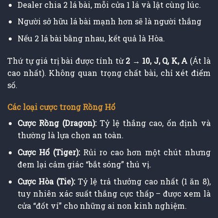
Dealer chia 2 lá bài, mỗi cửa 1 lá và lật cùng lúc.
Người sở hữu lá bài mạnh hơn sẽ là người thắng
Nếu 2 lá bài bằng nhau, kết quả là Hòa.
Thứ tự giá trị bài được tính từ
2 → 10, J, Q, K, A
(Át là
cao nhất). Không quan trọng chất bài, chỉ xét điểm
số.
Các loại cược trong Rồng Hổ
Cược Rồng (Dragon):
Tỷ lệ thắng cao, ổn định và
thường là lựa chọn an toàn.
Cược Hổ (Tiger):
Rủi ro cao hơn một chút nhưng
đem lại cảm giác “bắt sóng” thú vị.
Cược Hòa (Tie):
Tỷ lệ trả thưởng cao nhất (1 ăn 8),
tuy nhiên xác suất thắng cực thấp – được xem là
cửa “đốt ví” cho những ai non kinh nghiệm.