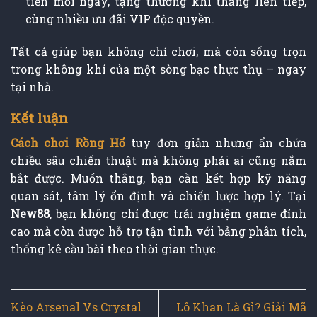
tiền mỗi ngày, tặng thưởng khi thắng liên tiếp,
cùng nhiều ưu đãi VIP độc quyền.
Tất cả giúp bạn không chỉ chơi, mà còn sống trọn
trong không khí của một sòng bạc thực thụ – ngay
tại nhà.
Kết luận
Cách chơi Rồng Hổ
tuy đơn giản nhưng ẩn chứa
chiều sâu chiến thuật mà không phải ai cũng nắm
bắt được. Muốn thắng, bạn cần kết hợp kỹ năng
quan sát, tâm lý ổn định và chiến lược hợp lý.
Tại
New88
, bạn không chỉ được trải nghiệm game đỉnh
cao mà còn được hỗ trợ tận tình với bảng phân tích,
thống kê cầu bài theo thời gian thực.
Kèo Arsenal Vs Crystal
Lô Khan Là Gì? Giải Mã