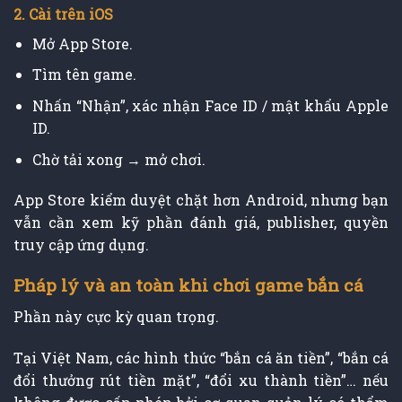
2. Cài trên iOS
Mở App Store.
Tìm tên game.
Nhấn “Nhận”, xác nhận Face ID / mật khẩu Apple
ID.
Chờ tải xong → mở chơi.
App Store kiểm duyệt chặt hơn Android, nhưng bạn
vẫn cần xem kỹ phần đánh giá, publisher, quyền
truy cập ứng dụng.
Pháp lý và an toàn khi chơi game bắn cá
Phần này cực kỳ quan trọng.
Tại Việt Nam, các hình thức “bắn cá ăn tiền”, “bắn cá
đổi thưởng rút tiền mặt”, “đổi xu thành tiền”… nếu