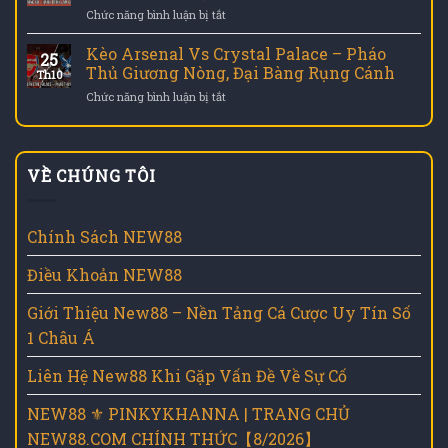
Thể
Săn
ở
Chức năng bình luận bị tắt
Giải
Loại
Thưởng
Cách
Mã
Này
Chơi
Kèo Arsenal Vs Crystal Palace – Pháo
Hiện
Lại
25
Rồng
Tượng
Thủ Giương Nòng, Đại Bàng Rụng Cánh
Gây
Th10
Hổ
“Im
Nghiện
ở
Chức năng bình luận bị tắt
–
Hơi
Đến
Kèo
Hành
Lặng
Vậy?
Arsenal
Trình
Tiếng”
Vs
Làm
Trong
Crystal
Chủ
Thế
VỀ CHÚNG TÔI
Palace
Trò
Giới
–
Chơi
Lô
Pháo
Tốc
Đề
Thủ
Chính Sách NEW88
Độ
Giương
Cao
Nòng,
Của
Điều Khoản NEW88
Đại
Casino
Bàng
New88
Giới Thiệu New88 – Nền Tảng Cá Cược Uy Tín Số
Rụng
Cánh
1 Châu Á
Liên Hệ New88 Khi Gặp Vấn Đề Về Sự Cố
NEW88 ⚜️ PINKYKHANNA | TRANG CHỦ
NEW88.COM CHÍNH THỨC【8/2026】