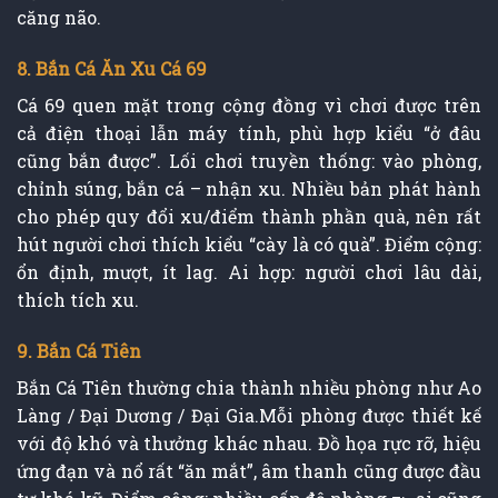
căng não.
8. Bắn Cá Ăn Xu Cá 69
Cá 69 quen mặt trong cộng đồng vì chơi được trên
cả điện thoại lẫn máy tính, phù hợp kiểu “ở đâu
cũng bắn được”. Lối chơi truyền thống: vào phòng,
chỉnh súng, bắn cá – nhận xu. Nhiều bản phát hành
cho phép quy đổi xu/điểm thành phần quà, nên rất
hút người chơi thích kiểu “cày là có quà”.
Điểm cộng:
ổn định, mượt, ít lag.
Ai hợp: người chơi lâu dài,
thích tích xu.
9. Bắn Cá Tiên
Bắn Cá Tiên thường chia thành nhiều phòng như Ao
Làng / Đại Dương / Đại Gia.Mỗi phòng được thiết kế
với độ khó và thưởng khác nhau. Đồ họa rực rỡ, hiệu
ứng đạn và nổ rất “ăn mắt”, âm thanh cũng được đầu