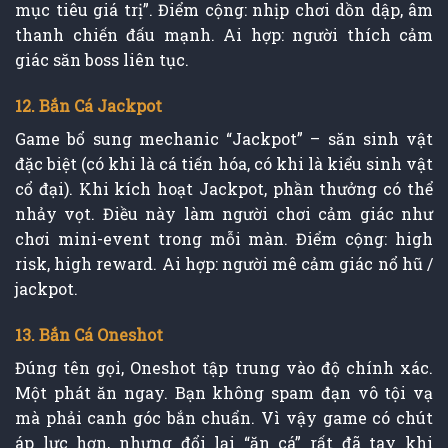
mục tiêu giá trị”.
Điểm cộng: nhịp chơi dồn dập, âm
thanh chiến đấu mạnh.
Ai hợp: người thích cảm
giác săn boss liên tục.
12. Bắn Cá Jackpot
Game bổ sung mechanic “Jackpot” – săn sinh vật
đặc biệt (có khi là cá tiến hóa, có khi là kiểu sinh vật
cổ đại). Khi kích hoạt Jackpot, phần thưởng có thể
nhảy vọt. Điều này làm người chơi cảm giác như
chơi mini-event trong mỗi màn.
Điểm cộng: high
risk, high reward.
Ai hợp: người mê cảm giác nổ hũ /
jackpot.
13. Bắn Cá Oneshot
Đúng tên gọi, Oneshot tập trung vào độ chính xác.
Một phát ăn ngay. Bạn không spam đạn vô tội vạ
mà phải canh góc bắn chuẩn. Vì vậy game có chút
áp lực hơn, nhưng đổi lại “ăn cá” rất đã tay khi