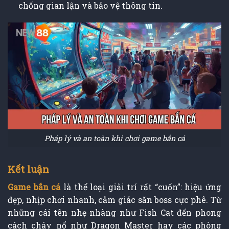
chống gian lận và bảo vệ thông tin.
Pháp lý và an toàn khi chơi game bắn cá
Kết luận
Game bắn cá
là thể loại giải trí rất “cuốn”: hiệu ứng
đẹp, nhịp chơi nhanh, cảm giác săn boss cực phê. Từ
những cái tên nhẹ nhàng như Fish Cat đến phong
cách cháy nổ như Dragon Master hay các phòng