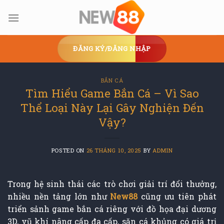
Skip
to
content
ĐĂNG KÝ/ĐĂNG NHẬP
BẮN CÁ
Tìm Hiểu Game Bắn Cá – Vì Sao
Thể Loại Này Lại Gây Nghiện Đến
Vậy?
POSTED ON
26 THÁNG 10, 2025
BY
ADMIN
Trong hệ sinh thái các trò chơi giải trí đổi thưởng,
nhiều nền tảng lớn như
New88
cũng ưu tiên phát
triển sảnh game bắn cá riêng với đồ họa đại dương
3D, vũ khí nâng cấp đa cấp, săn cá khủng có giá trị