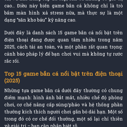
cao… Điều này biến game bắn cá không chỉ là trò
bấm màn hình xả stress nữa, mà thực sự là một
dạng “săn kho báu” kỹ năng cao.
Dưới đây là danh sách 15 game bắn cá nổi bật trên
điện thoại đang được quan tâm nhiều trong năm
2025, cách tải an toàn, và một phần rất quan trọng:
cảnh báo pháp lý để bạn chơi vui mà không tự rước
rắc rối.
Top 15 game bắn cá nổi bật trên điện thoại
(2025)
Những tựa game bắn cá dưới đây thường có chung
điểm mạnh: hình ảnh bắt mắt, nhiều chế độ phòng
chơi, cơ chế nâng cấp súng/pháo và hệ thống phần
thưởng kích thích người chơi gắn bó dài hạn. Một số
trong đó có cơ chế đổi thưởng, một số lại chỉ thiên
về giải trí – bạn cần phân biệt rõ.