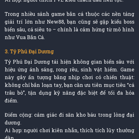
Trong nhiều sảnh game bắn cá thuộc các nền tảng
giải trí lớn như New88, bạn cũng sẽ gặp kiểu boss
biển sâu, cá siêu to – chính là cảm hứng từ mô hình
như Vua Bắn Cá.
3. Tỷ Phú Đại Dương
Tỷ Phú Đại Dương tái hiện không gian biển sâu với
hiệu ứng ánh sáng, rong rêu, sinh vật hiếm. Game
này gây ấn tượng bằng nhịp chơi có chiến thuật:
không chỉ bắn loạn tay, bạn cần ưu tiên mục tiêu “cá
trâu bò”, tận dụng kỹ năng đặc biệt để tối đa hóa
điểm.
Điểm cộng: cảm giác đi săn kho báu trong lòng đại
dương.
Ai hợp: người chơi kiên nhẫn, thích tích lũy thưởng
dần.