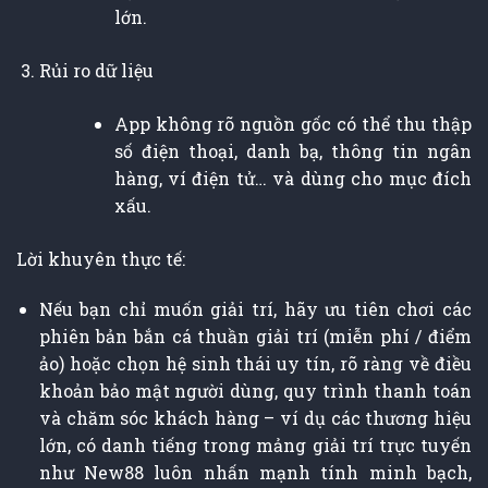
lớn.
Rủi ro dữ liệu
App không rõ nguồn gốc có thể thu thập
số điện thoại, danh bạ, thông tin ngân
hàng, ví điện tử… và dùng cho mục đích
xấu.
Lời khuyên thực tế:
Nếu bạn chỉ muốn giải trí, hãy ưu tiên chơi các
phiên bản bắn cá thuần giải trí (miễn phí / điểm
ảo) hoặc chọn hệ sinh thái uy tín, rõ ràng về điều
khoản bảo mật người dùng, quy trình thanh toán
và chăm sóc khách hàng – ví dụ các thương hiệu
lớn, có danh tiếng trong mảng giải trí trực tuyến
như New88 luôn nhấn mạnh tính minh bạch,